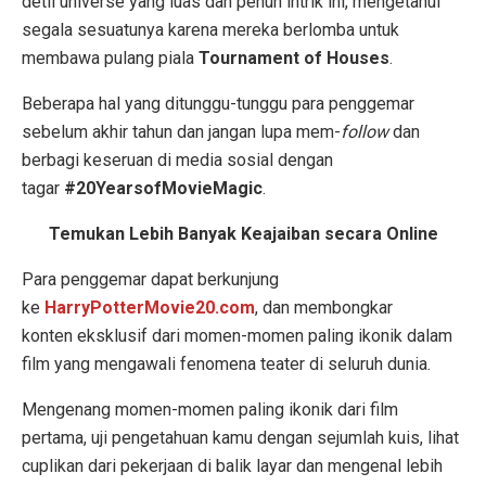
detil universe yang luas dan penuh intrik ini, mengetahui
segala sesuatunya karena mereka berlomba untuk
membawa pulang piala
Tournament of Houses
.
Beberapa hal yang ditunggu-tunggu para penggemar
sebelum akhir tahun dan jangan lupa mem-
follow
dan
berbagi keseruan di media sosial dengan
tagar
#20YearsofMovieMagic
.
Temukan Lebih Banyak Keajaiban secara Online
Para penggemar dapat berkunjung
ke
HarryPotterMovie20.com
, dan membongkar
konten eksklusif dari momen-momen paling ikonik dalam
film yang mengawali fenomena teater di seluruh dunia.
Mengenang momen-momen paling ikonik dari film
pertama, uji pengetahuan kamu dengan sejumlah kuis, lihat
cuplikan dari pekerjaan di balik layar dan mengenal lebih