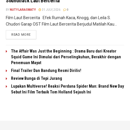
Soundtrack Laut Bercerita
BY
NUTY LARASWATY
31 JULY, 2026
0
Film Laut Bercerita Efek Rumah Kaca, Knogg, dan Leila S.
Chudori Garap OST Film Laut Bercerita Berjudul Matilah Kau...
READ MORE
The Affair Was Just the Beginning : Drama Baru dari Kreator
Squid Game Ini Dimulai dari Perselingkuhan, Berakhir dengan
Penemuan Mayat
Final Trailer Dan Bandung Resmi Dirilis!
Review Bunga di Tepi Jurang
Lupakan Multiverse! Reaksi Perdana Spider Man: Brand New Day
Sebut Ini Film Terbaik Tom Holland Sejauh Ini