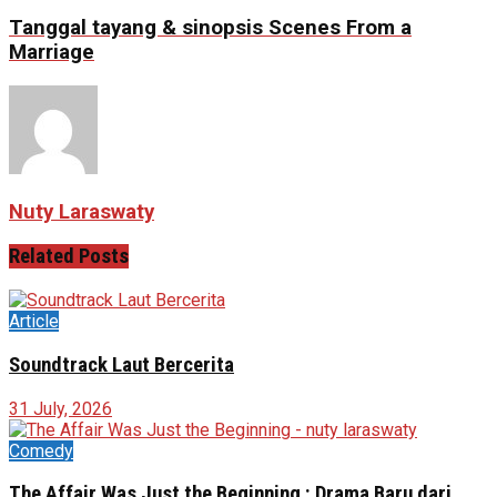
Tanggal tayang & sinopsis Scenes From a
Marriage
Nuty Laraswaty
Related
Posts
Article
Soundtrack Laut Bercerita
31 July, 2026
Comedy
The Affair Was Just the Beginning : Drama Baru dari