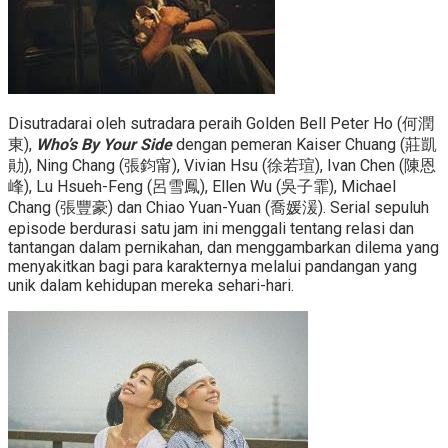
Disutradarai oleh sutradara peraih Golden Bell Peter Ho (何潤
東),
Who’s By Your Side
dengan pemeran Kaiser Chuang (莊凱
勛), Ning Chang (張鈞甯), Vivian Hsu (徐若瑄), Ivan Chen (陳恩
峰), Lu Hsueh-Feng (呂雪鳳), Ellen Wu (吳子霏), Michael
Chang (張豐豪) dan Chiao Yuan-Yuan (喬媛湲). Serial sepuluh
episode berdurasi satu jam ini menggali tentang relasi dan
tantangan dalam pernikahan, dan menggambarkan dilema yang
menyakitkan bagi para karakternya melalui pandangan yang
unik dalam kehidupan mereka sehari-hari.