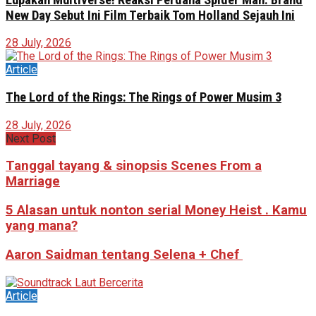
New Day Sebut Ini Film Terbaik Tom Holland Sejauh Ini
28 July, 2026
Article
The Lord of the Rings: The Rings of Power Musim 3
28 July, 2026
Next Post
Tanggal tayang & sinopsis Scenes From a
Marriage
5 Alasan untuk nonton serial Money Heist . Kamu
yang mana?
Aaron Saidman tentang Selena + Chef
Article