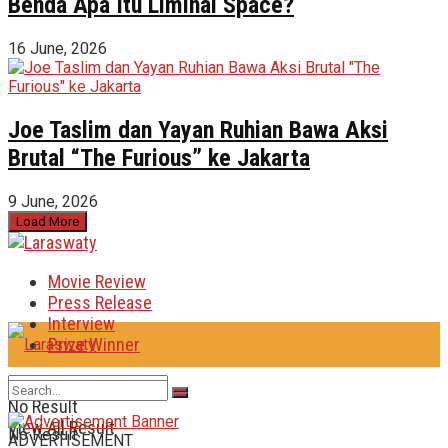
Benda Apa Itu Liminal Space?
16 June, 2026
Joe Taslim dan Yayan Ruhian Bawa Aksi
Brutal “The Furious” ke Jakarta
9 June, 2026
Load More
Movie Review
Press Release
Interview
Prize Winner
No Result
View All Result
No Result
ADVERTISEMENT