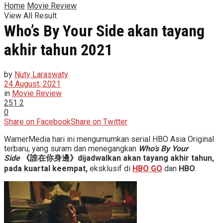
Home
Movie Review
View All Result
Who’s By Your Side akan tayang
akhir tahun 2021
by
Nuty Laraswaty
24 August, 2021
in
Movie Review
251
2
0
Share on Facebook
Share on Twitter
WarnerMedia hari ini mengumumkan serial HBO Asia Original
terbaru, yang suram dan menegangkan
Who’s By Your
Side
《誰在你身邊》
dijadwalkan akan tayang akhir tahun,
pada kuartal keempat,
eksklusif di
HBO GO
dan
HBO
.