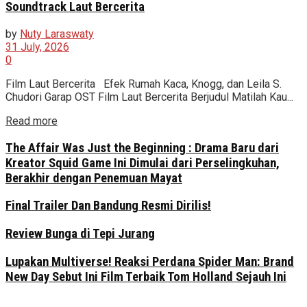
Soundtrack Laut Bercerita
by
Nuty Laraswaty
31 July, 2026
0
Film Laut Bercerita Efek Rumah Kaca, Knogg, dan Leila S.
Chudori Garap OST Film Laut Bercerita Berjudul Matilah Kau...
Read more
The Affair Was Just the Beginning : Drama Baru dari
Kreator Squid Game Ini Dimulai dari Perselingkuhan,
Berakhir dengan Penemuan Mayat
Final Trailer Dan Bandung Resmi Dirilis!
Review Bunga di Tepi Jurang
Lupakan Multiverse! Reaksi Perdana Spider Man: Brand
New Day Sebut Ini Film Terbaik Tom Holland Sejauh Ini