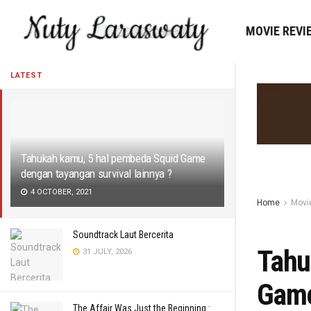
MOVIE REVI
LATEST
Tahukah kamu, 5 hal pembeda Squid Game
dengan tayangan survival lainnya ?
4 OCTOBER, 2021
Home
Movi
Soundtrack Laut Bercerita
Tahu
31 JULY, 2026
Game
The Affair Was Just the Beginning :