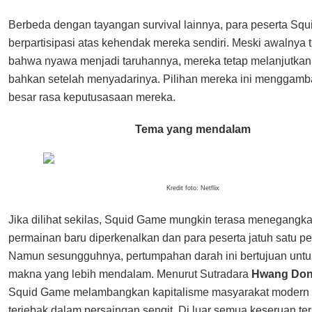
Berbeda dengan tayangan survival lainnya, para peserta Sq
berpartisipasi atas kehendak mereka sendiri. Meski awalnya t
bahwa nyawa menjadi taruhannya, mereka tetap melanjutka
bahkan setelah menyadarinya. Pilihan mereka ini menggamb
besar rasa keputusasaan mereka.
Tema yang mendalam
Kredit foto: Netflix
Jika dilihat sekilas, Squid Game mungkin terasa menegangkan
permainan baru diperkenalkan dan para peserta jatuh satu per
Namun sesungguhnya, pertumpahan darah ini bertujuan untu
makna yang lebih mendalam. Menurut Sutradara
Hwang Don
Squid Game melambangkan kapitalisme masyarakat modern
terjebak dalam persaingan sengit. Di luar semua keseruan ter