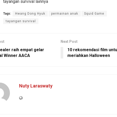
tayangan survival lainnya
Tags:
Hwang Dong Hyuk
permainan anak
Squid Game
tayangan survival
ost
Next Post
tealer raih empat gelar
10 rekomendasi film unt
al Winner AACA
meriahkan Halloween
Nuty Laraswaty