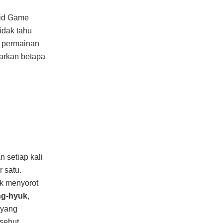
uid Game
idak tahu
n permainan
arkan betapa
 setiap kali
 satu.
k menyorot
g-hyuk
,
 yang
sebut,