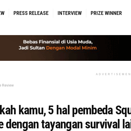
EW
PRESS RELEASE
INTERVIEW
PRIZE WINNER
ADVERTISEME
e Review
kah kamu, 5 hal pembeda Squ
 dengan tayangan survival la