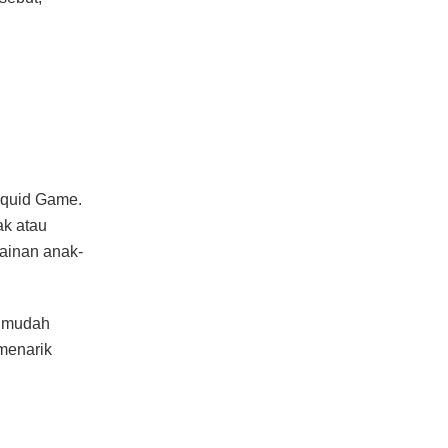
Squid Game.
ak atau
ainan anak-
t mudah
menarik