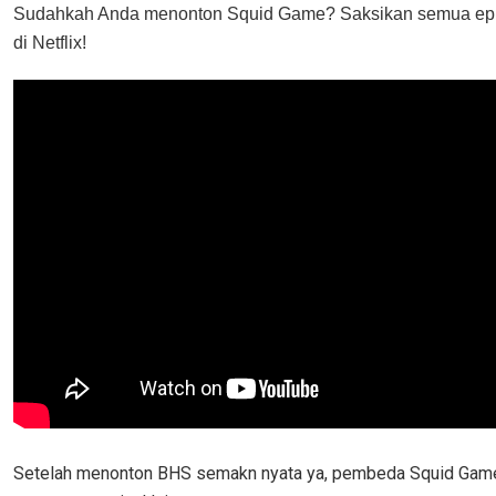
Sudahkah Anda menonton Squid Game? Saksikan semua epi
di Netflix!
Setelah menonton BHS semakn nyata ya, pembeda Squid Gam