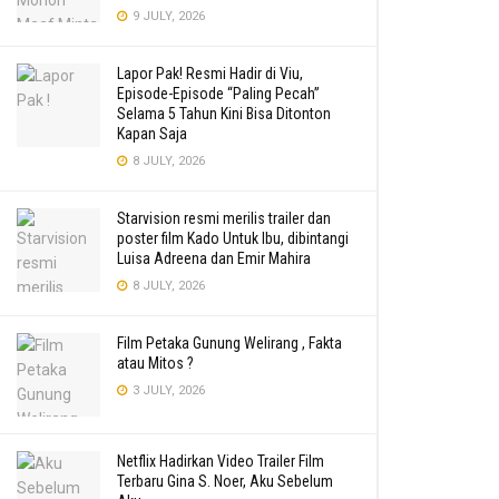
9 JULY, 2026
Lapor Pak! Resmi Hadir di Viu,
Episode-Episode “Paling Pecah”
Selama 5 Tahun Kini Bisa Ditonton
Kapan Saja
8 JULY, 2026
Starvision resmi merilis trailer dan
poster film Kado Untuk Ibu, dibintangi
Luisa Adreena dan Emir Mahira
8 JULY, 2026
Film Petaka Gunung Welirang , Fakta
atau Mitos ?
3 JULY, 2026
Netflix Hadirkan Video Trailer Film
Terbaru Gina S. Noer, Aku Sebelum