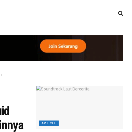
NT
id
innya
ARTICLE