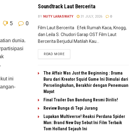
Soundtrack Laut Bercerita
BY
NUTY LARASWATY
31 JULY, 2026
0
5
0
Film Laut Bercerita Efek Rumah Kaca, Knogg,
dan Leila S. Chudori Garap OST Film Laut
tian dunia.
Bercerita Berjudul Matilah Kau...
artisipasi
READ MORE
ak
.
The Affair Was Just the Beginning : Drama
ut ini
Baru dari Kreator Squid Game Ini Dimulai dari
Perselingkuhan, Berakhir dengan Penemuan
yangan-
Mayat
Final Trailer Dan Bandung Resmi Dirilis!
Review Bunga di Tepi Jurang
Lupakan Multiverse! Reaksi Perdana Spider
Man: Brand New Day Sebut Ini Film Terbaik
Tom Holland Sejauh Ini