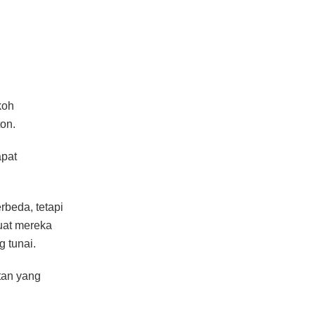
koh
on.
apat
rbeda, tetapi
uat mereka
 tunai.
tan yang