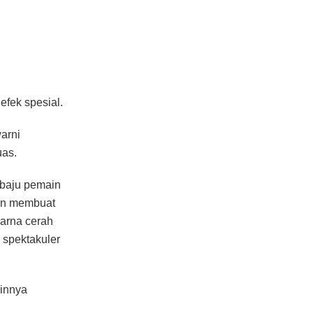
fek spesial.
arni
uas.
 baju pemain
pun membuat
arna cerah
g spektakuler
innya