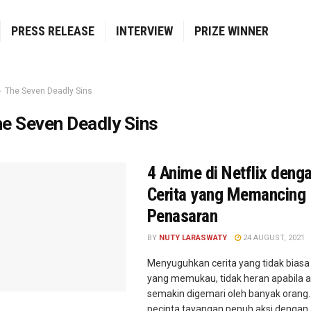
PRESS RELEASE
INTERVIEW
PRIZE WINNER
The Seven Deadly Sins
e Seven Deadly Sins
4 Anime di Netflix deng
Cerita yang Memancing
Penasaran
BY
NUTY LARASWATY
24 AUGUST, 2021
Menyuguhkan cerita yang tidak biasa 
yang memukau, tidak heran apabila a
semakin digemari oleh banyak orang.
pecinta tayangan penuh aksi dengan 