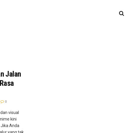
an Jalan
 Rasa
0
dan visual
nime kini
 Jika Anda
alur yang tak