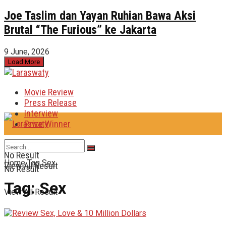
Joe Taslim dan Yayan Ruhian Bawa Aksi
Brutal “The Furious” ke Jakarta
9 June, 2026
Load More
Movie Review
Press Release
Interview
Prize Winner
No Result
Home
Tag
Sex
View All Result
No Result
Tag:
Sex
View All Result