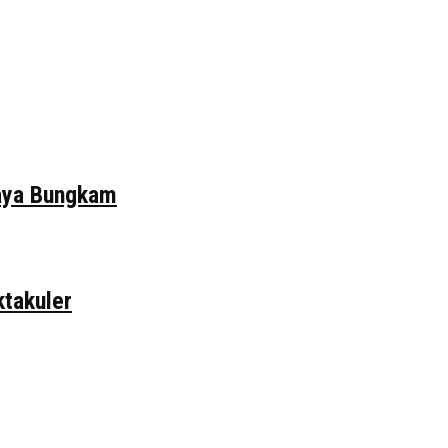
daya Bungkam
ktakuler