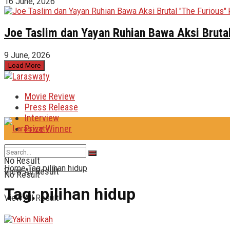
16 June, 2026
Joe Taslim dan Yayan Ruhian Bawa Aksi Brutal
9 June, 2026
Load More
Movie Review
Press Release
Interview
Prize Winner
No Result
Home
Tag
pilihan hidup
View All Result
No Result
Tag:
pilihan hidup
View All Result