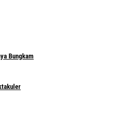
daya Bungkam
ktakuler