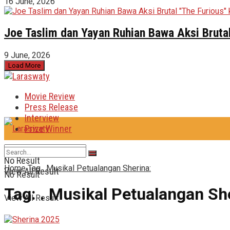
16 June, 2026
Joe Taslim dan Yayan Ruhian Bawa Aksi Brutal
9 June, 2026
Load More
Movie Review
Press Release
Interview
Prize Winner
No Result
Home
Tag
. Musikal Petualangan Sherina:
View All Result
No Result
Tag:
. Musikal Petualangan Sh
View All Result