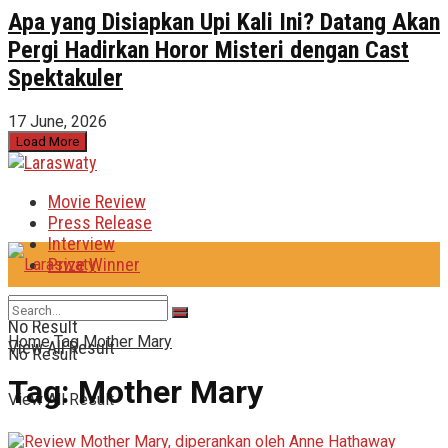
Apa yang Disiapkan Upi Kali Ini? Datang Akan
Pergi Hadirkan Horor Misteri dengan Cast
Spektakuler
17 June, 2026
Load More
Movie Review
Press Release
Interview
Prize Winner
No Result
Home
Tag
Mother Mary
View All Result
No Result
Tag:
Mother Mary
View All Result