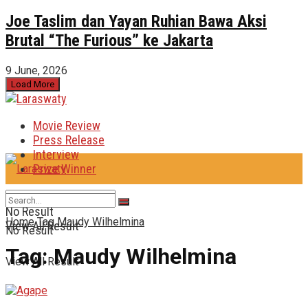
Joe Taslim dan Yayan Ruhian Bawa Aksi
Brutal “The Furious” ke Jakarta
9 June, 2026
Load More
Movie Review
Press Release
Interview
Prize Winner
No Result
Home
Tag
Maudy Wilhelmina
View All Result
No Result
Tag:
Maudy Wilhelmina
View All Result