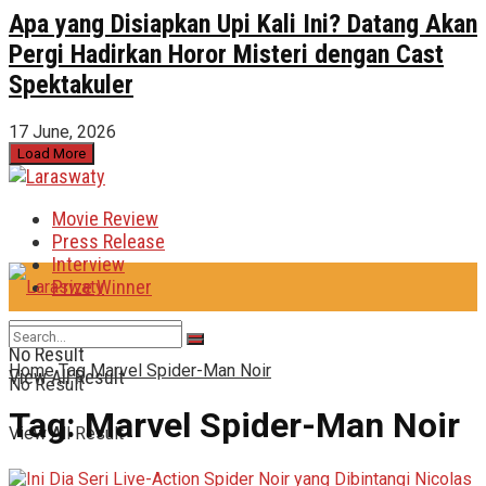
Apa yang Disiapkan Upi Kali Ini? Datang Akan
Pergi Hadirkan Horor Misteri dengan Cast
Spektakuler
17 June, 2026
Load More
Movie Review
Press Release
Interview
Prize Winner
No Result
Home
Tag
Marvel Spider-Man Noir
View All Result
No Result
Tag:
Marvel Spider-Man Noir
View All Result