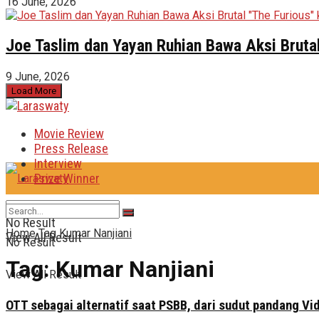
16 June, 2026
Joe Taslim dan Yayan Ruhian Bawa Aksi Brutal
9 June, 2026
Load More
Movie Review
Press Release
Interview
Prize Winner
No Result
Home
Tag
Kumar Nanjiani
View All Result
No Result
Tag:
Kumar Nanjiani
View All Result
OTT sebagai alternatif saat PSBB, dari sudut pandang Vidi