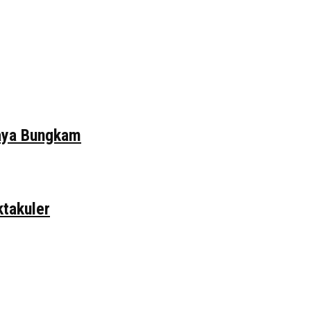
daya Bungkam
ktakuler