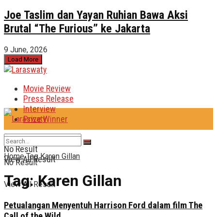
Joe Taslim dan Yayan Ruhian Bawa Aksi
Brutal “The Furious” ke Jakarta
9 June, 2026
Load More
Movie Review
Press Release
Interview
Prize Winner
No Result
Home
Tag
Karen Gillan
View All Result
No Result
Tag:
Karen Gillan
View All Result
Petualangan Menyentuh Harrison Ford dalam film The
Call of the Wild