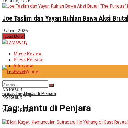
16 June, 2026
Joe Taslim dan Yayan Ruhian Bawa Aksi Brutal
9 June, 2026
Load More
Movie Review
Press Release
Interview
Prize Winner
No Result
Home
Tag
Hantu di Penjara
View All Result
No Result
Tag:
Hantu di Penjara
View All Result