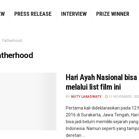
EW
PRESS RELEASE
INTERVIEW
PRIZE WINNER
Fatherhood
atherhood
Hari Ayah Nasional bisa
melalui list film ini
BY
NUTY LARASWATY
11 NOVEMBER, 202
Pertama kali dideklarasikan pada 1
2016 di Surakarta, Jawa Tengah, Har
bisa jadi belum memiliki sejarah yang
Indonesia. Namun seperti yang tampa
deretan ...