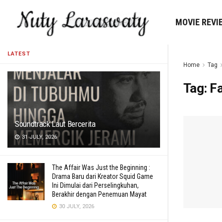
MOVIE REVI
LATEST
Home
Tag
Tag:
F
Soundtrack Laut Bercerita
31 JULY, 2026
The Affair Was Just the Beginning :
Drama Baru dari Kreator Squid Game
Ini Dimulai dari Perselingkuhan,
Berakhir dengan Penemuan Mayat
30 JULY, 2026