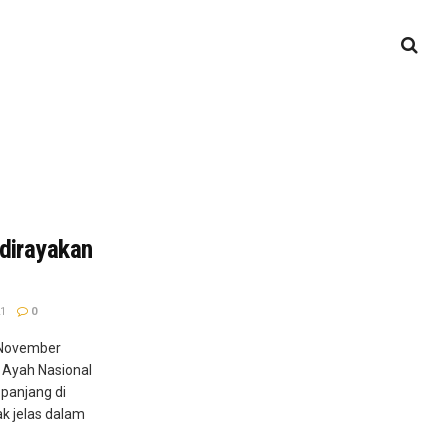
 dirayakan
1
0
2 November
i Ayah Nasional
 panjang di
k jelas dalam