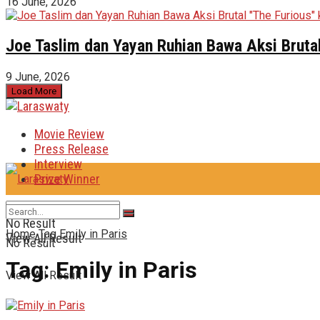
16 June, 2026
Joe Taslim dan Yayan Ruhian Bawa Aksi Brutal
9 June, 2026
Load More
Movie Review
Press Release
Interview
Prize Winner
No Result
Home
Tag
Emily in Paris
View All Result
No Result
Tag:
Emily in Paris
View All Result