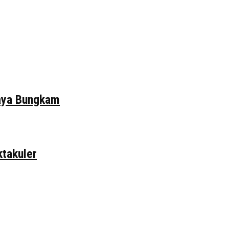
daya Bungkam
ktakuler