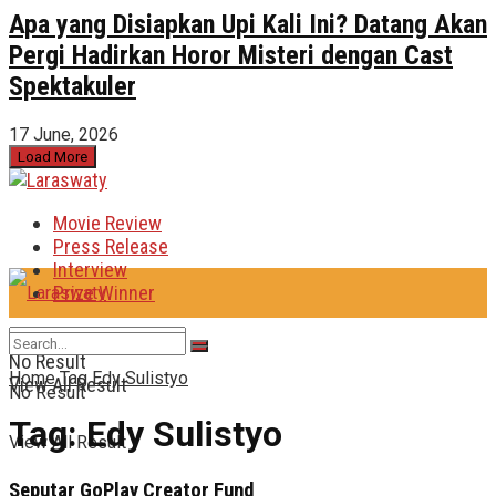
Apa yang Disiapkan Upi Kali Ini? Datang Akan
Pergi Hadirkan Horor Misteri dengan Cast
Spektakuler
17 June, 2026
Load More
Movie Review
Press Release
Interview
Prize Winner
No Result
Home
Tag
Edy Sulistyo
View All Result
No Result
Tag:
Edy Sulistyo
View All Result
Seputar GoPlay Creator Fund