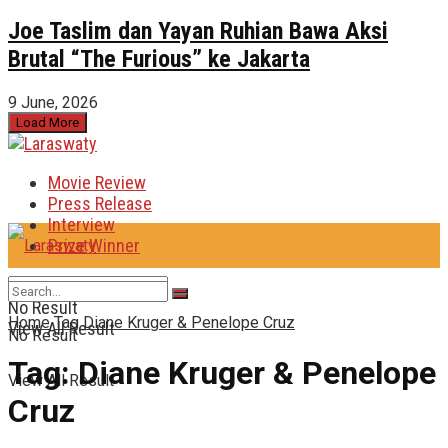
Joe Taslim dan Yayan Ruhian Bawa Aksi
Brutal “The Furious” ke Jakarta
9 June, 2026
Load More
Movie Review
Press Release
Interview
Prize Winner
No Result
Home
Tag
Diane Kruger & Penelope Cruz
View All Result
No Result
Tag:
Diane Kruger & Penelope
View All Result
Cruz