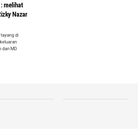
 : melihat
Rizky Nazar
 tayang di
 keluaran
m dan MD.