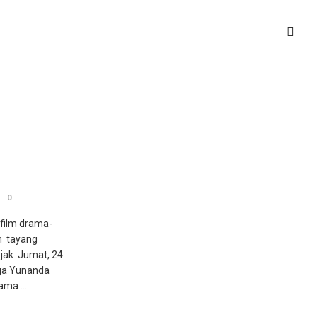
0
film drama-
ah tayang
ejak Jumat, 24
gga Yunanda
ma ...