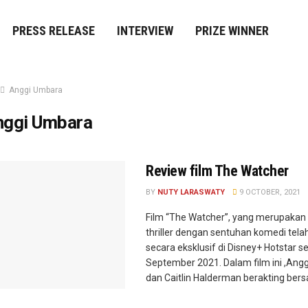
PRESS RELEASE
INTERVIEW
PRIZE WINNER
Anggi Umbara
nggi Umbara
Review film The Watcher
BY
NUTY LARASWATY
9 OCTOBER, 2021
Film “The Watcher”, yang merupakan 
thriller dengan sentuhan komedi tel
secara eksklusif di Disney+ Hotstar s
September 2021. Dalam film ini ,An
dan Caitlin Halderman berakting bersa