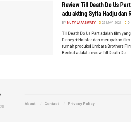
Review Till Death Do Us Part
adu akting Syifa Hadju dan 
BY
NUTY LARASWATY
29 MAY, 2021
0
Till Death Do Us Part adalah film yang
Disney + Hotstar dan merupakan film
rumah produksi Umbara Brothers Fil
Berikut adalah review Till Death Do ...
About
Contact
Privacy Policy
025