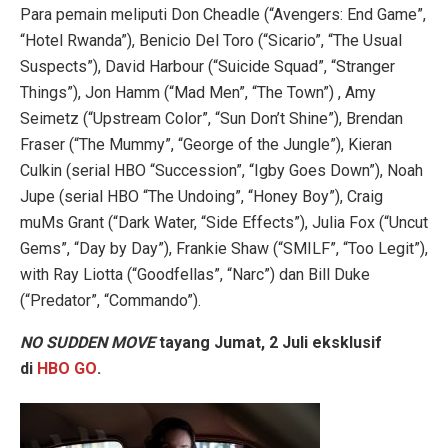
Para pemain meliputi Don Cheadle (“Avengers: End Game”,
“Hotel Rwanda”), Benicio Del Toro (“Sicario”, “The Usual
Suspects”), David Harbour (“Suicide Squad”, “Stranger
Things”), Jon Hamm (“Mad Men”, “The Town”) , Amy
Seimetz (“Upstream Color”, “Sun Don’t Shine”), Brendan
Fraser (“The Mummy”, “George of the Jungle”), Kieran
Culkin (serial HBO “Succession”, “Igby Goes Down”), Noah
Jupe (serial HBO “The Undoing”, “Honey Boy”), Craig
muMs Grant (“Dark Water, “Side Effects”), Julia Fox (“Uncut
Gems”, “Day by Day”), Frankie Shaw (“SMILF”, “Too Legit”),
with Ray Liotta (“Goodfellas”, “Narc”) dan Bill Duke
(“Predator”, “Commando”).
NO SUDDEN MOVE
tayang Jumat, 2 Juli eksklusif
di
HBO GO
.