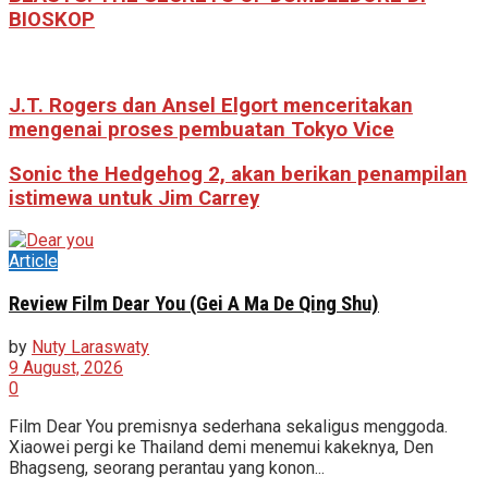
BIOSKOP
J.T. Rogers dan Ansel Elgort menceritakan
mengenai proses pembuatan Tokyo Vice
Sonic the Hedgehog 2, akan berikan penampilan
istimewa untuk Jim Carrey
Article
Review Film Dear You (Gei A Ma De Qing Shu)
by
Nuty Laraswaty
9 August, 2026
0
Film Dear You premisnya sederhana sekaligus menggoda.
Xiaowei pergi ke Thailand demi menemui kakeknya, Den
Bhagseng, seorang perantau yang konon...