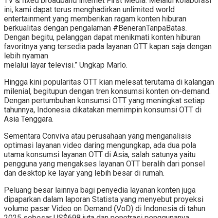
TV & fixed broadband internet First Media. Melalui kolaborasi
ini, kami dapat terus menghadirkan unlimited world
entertainment yang memberikan ragam konten hiburan
berkualitas dengan pengalaman #BeneranTanpaBatas.
Dengan begitu, pelanggan dapat menikmati konten hiburan
favoritnya yang tersedia pada layanan OTT kapan saja dengan
lebih nyaman
melalui layar televisi.” Ungkap Marlo.
Hingga kini popularitas OTT kian melesat terutama di kalangan
milenial, begitupun dengan tren konsumsi konten on-demand.
Dengan pertumbuhan konsumsi OTT yang meningkat setiap
tahunnya, Indonesia dikatakan memimpin konsumsi OTT di
Asia Tenggara.
Sementara Conviva atau perusahaan yang menganalisis
optimasi layanan video daring mengungkap, ada dua pola
utama konsumsi layanan OTT di Asia, salah satunya yaitu
pengguna yang mengakses layanan OTT beralih dari ponsel
dan desktop ke layar yang lebih besar di rumah.
Peluang besar lainnya bagi penyedia layanan konten juga
dipaparkan dalam laporan Statista yang menyebut proyeksi
volume pasar Video on Demand (VoD) di Indonesia di tahun
2025 sebesar US$698 juta dan penetrasi penggunanya