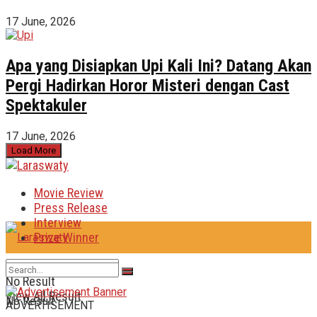
17 June, 2026
Apa yang Disiapkan Upi Kali Ini? Datang Akan
Pergi Hadirkan Horor Misteri dengan Cast
Spektakuler
17 June, 2026
Load More
Movie Review
Press Release
Interview
Prize Winner
No Result
View All Result
No Result
ADVERTISEMENT