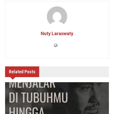
Nuty Laraswaty
Related
Posts