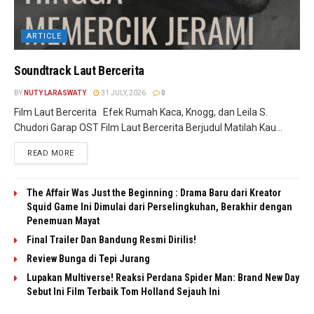
ARTICLE
Soundtrack Laut Bercerita
BY
NUTY LARASWATY
31 JULY, 2026
0
Film Laut Bercerita Efek Rumah Kaca, Knogg, dan Leila S.
Chudori Garap OST Film Laut Bercerita Berjudul Matilah Kau...
READ MORE
The Affair Was Just the Beginning : Drama Baru dari Kreator
Squid Game Ini Dimulai dari Perselingkuhan, Berakhir dengan
Penemuan Mayat
Final Trailer Dan Bandung Resmi Dirilis!
Review Bunga di Tepi Jurang
Lupakan Multiverse! Reaksi Perdana Spider Man: Brand New Day
Sebut Ini Film Terbaik Tom Holland Sejauh Ini