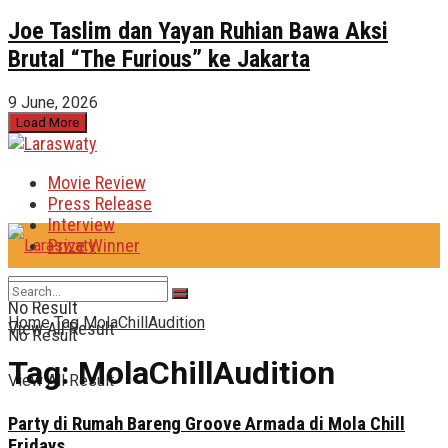
Joe Taslim dan Yayan Ruhian Bawa Aksi
Brutal “The Furious” ke Jakarta
9 June, 2026
Load More
Movie Review
Press Release
Interview
Prize Winner
No Result
Home
Tag
MolaChillAudition
View All Result
No Result
Tag:
MolaChillAudition
View All Result
Party di Rumah Bareng Groove Armada di Mola Chill
Fridays