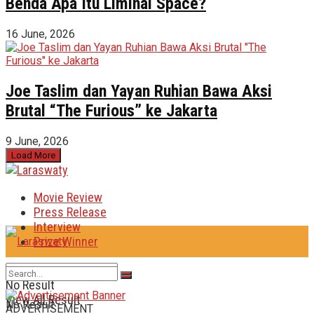
Benda Apa Itu Liminal Space?
16 June, 2026
Joe Taslim dan Yayan Ruhian Bawa Aksi
Brutal “The Furious” ke Jakarta
9 June, 2026
Load More
Movie Review
Press Release
Interview
Prize Winner
No Result
View All Result
No Result
ADVERTISEMENT