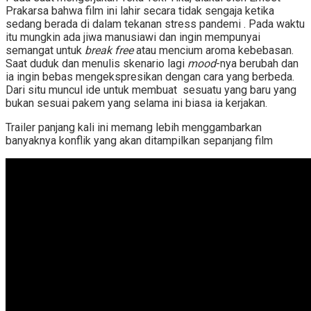
Prakarsa bahwa film ini
lahir secara tidak sengaja ketika
sedang berada di dalam tekanan stress pandemi . Pada waktu
itu mungkin ada jiwa manusiawi dan ingin mempunyai
semangat untuk
break free
atau mencium aroma kebebasan
.
Saat duduk dan menulis skenario lagi
mood
-nya berubah dan
ia ingin bebas mengekspresikan dengan cara yang berbeda.
Dari situ muncul ide untuk membuat sesuatu yang baru yang
bukan sesuai pakem yang selama ini biasa ia kerjakan.
Trailer panjang kali ini memang lebih menggambarkan
banyaknya konflik yang akan ditampilkan sepanjang film