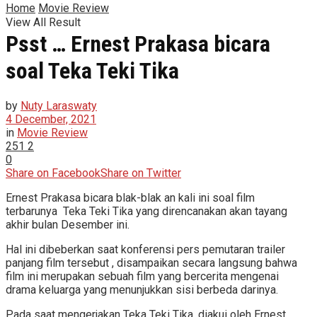
Home
Movie Review
View All Result
Psst … Ernest Prakasa bicara
soal Teka Teki Tika
by
Nuty Laraswaty
4 December, 2021
in
Movie Review
251
2
0
Share on Facebook
Share on Twitter
Ernest Prakasa bicara blak-blak an kali ini soal film
terbarunya Teka Teki Tika yang direncanakan akan tayang
akhir bulan Desember ini.
Hal ini dibeberkan saat konferensi pers pemutaran trailer
panjang film tersebut , disampaikan secara langsung bahwa
film ini merupakan sebuah film yang bercerita mengenai
drama keluarga yang menunjukkan sisi berbeda darinya.
Pada saat mengerjakan Teka Teki Tika, diakui oleh Ernest