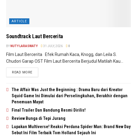
ARTICLE
Soundtrack Laut Bercerita
BY
NUTY LARASWATY
31 JULY, 2026
0
Film Laut Bercerita Efek Rumah Kaca, Knogg, dan Leila S.
Chudori Garap OST Film Laut Bercerita Berjudul Matilah Kau...
READ MORE
The Affair Was Just the Beginning : Drama Baru dari Kreator
Squid Game Ini Dimulai dari Perselingkuhan, Berakhir dengan
Penemuan Mayat
Final Trailer Dan Bandung Resmi Dirilis!
Review Bunga di Tepi Jurang
Lupakan Multiverse! Reaksi Perdana Spider Man: Brand New Day
Sebut Ini Film Terbaik Tom Holland Sejauh Ini