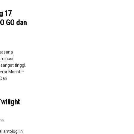
g 17
BO GO dan
suasana
iminasi
sangat tinggi.
Teror Monster
Dari
wilight
55
l antologi ini