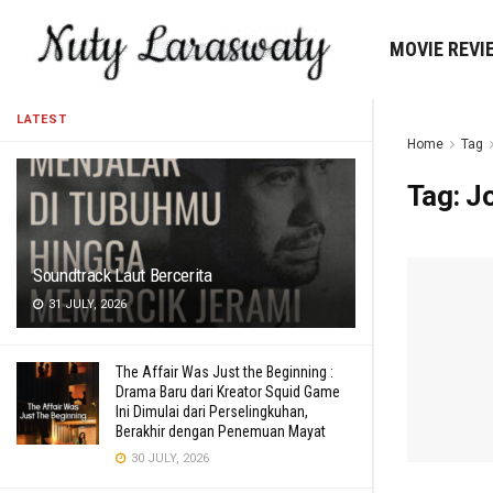
MOVIE REVI
LATEST
Home
Tag
Tag:
J
Soundtrack Laut Bercerita
31 JULY, 2026
The Affair Was Just the Beginning :
Drama Baru dari Kreator Squid Game
Ini Dimulai dari Perselingkuhan,
Berakhir dengan Penemuan Mayat
30 JULY, 2026