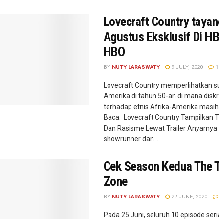
Lovecraft Country tayan
Agustus Eksklusif Di H
HBO
BY
NUTY LARASWATY
9 JULY, 2020
1
Lovecraft Country memperlihatkan 
Amerika di tahun 50-an di mana diskr
terhadap etnis Afrika-Amerika masih 
Baca: Lovecraft Country Tampilkan 
Dan Rasisme Lewat Trailer Anyarnya 
showrunner dan ...
Cek Season Kedua The T
Zone
BY
NUTY LARASWATY
22 JUNE, 2020
Pada 25 Juni, seluruh 10 episode seria