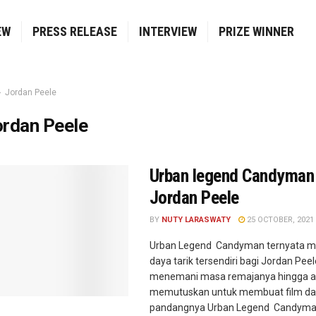
EW
PRESS RELEASE
INTERVIEW
PRIZE WINNER
Jordan Peele
ordan Peele
Urban legend Candyman
Jordan Peele
BY
NUTY LARASWATY
25 OCTOBER, 2021
Urban Legend Candyman ternyata 
daya tarik tersendiri bagi Jordan Peel
menemani masa remajanya hingga ak
memutuskan untuk membuat film dar
pandangnya Urban Legend Candyman di