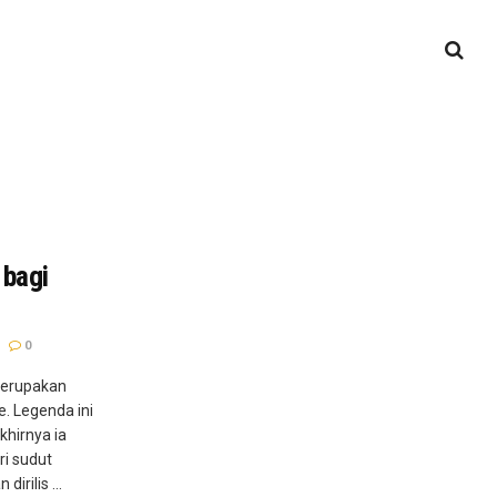
 bagi
0
merupakan
e. Legenda ini
hirnya ia
i sudut
rilis ...