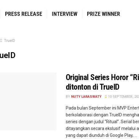
PRESS RELEASE
INTERVIEW
PRIZE WINNER
TrueID
ueID
Original Series Horor “Ri
ditonton di TrueID
BY
NUTY LARASWATY
10 SEPTEMBER, 20
Pada bulan September ini MVP Enter
berkolaborasi dengan TrueID menghad
series dengan judul “Ritual”. Serial b
ditayangkan secara ekslusif melalui a
yang dapat diunduh di Google Play, ...