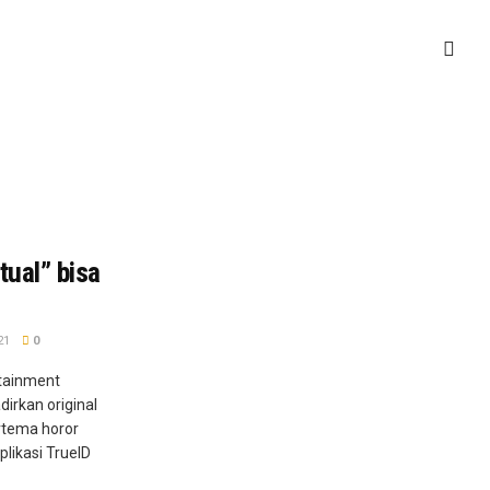
tual” bisa
21
0
tainment
irkan original
ertema horor
plikasi TrueID